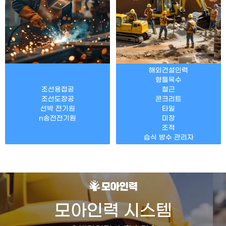
해외건설인력
형틀목수
조선용접공
철근
조선도장공
콘크리트
선박 전기원
타일
n송전전기원
미장
조적
습식 방수 관리자
모아인력 시스템