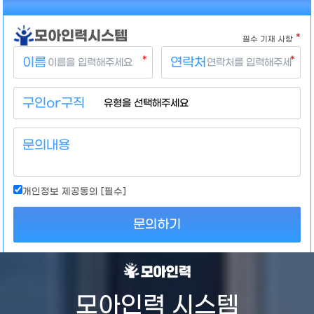
모아인력시스템
*
필수 기재 사항
*
*
이름
연락처
구인or구직
문의내용
개인정보 제공동의 [필수]
문의하기
구인자와 구직자 모두가
WIN
할 수 있도록!
010.8095.8423
모아인력 시스템