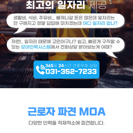
최고의 일자리
제공
365
일
24
시간 연중무휴 상담
031-352-7233
근로자 파견 MOA
다양한 인력을 적재적소에 파견합니다.