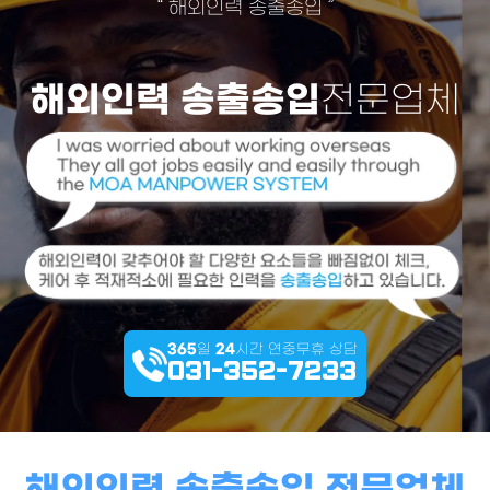
“
해외인력 송출송입
”
해외인력 송출송입
전문업체
365
일
24
시간 연중무휴 상담
031-352-7233
해외인력 송출송입 전문업체