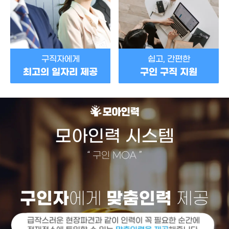
구직자에게
쉽고, 간편한
최고의 일자리 제공
구인 구직 지원
모아인력 시스템
“
구인 MOA
”
구인자
에게
맞춤인력
제공