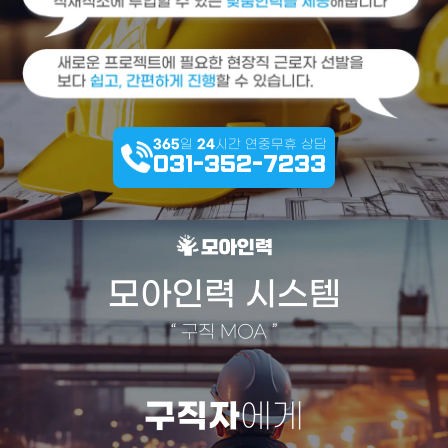
365
일
24
시간 연중무휴 상담
031-352-7233
모아인력 시스템
“
구직 MOA
”
구직자
에게