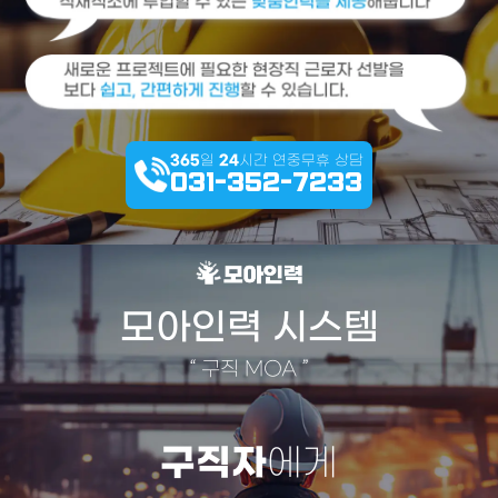
365
일
24
시간 연중무휴 상담
031-352-7233
모아인력 시스템
“
구직 MOA
”
구직자
에게