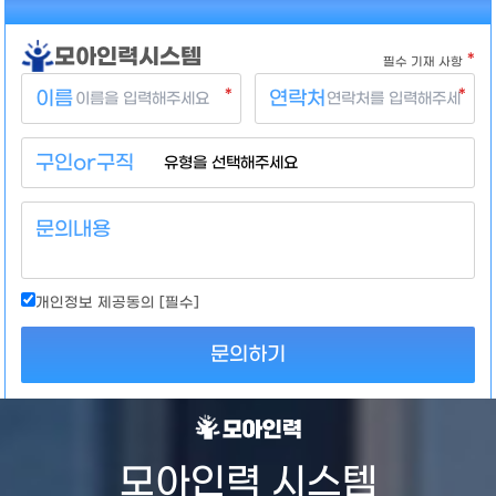
모아인력시스템
*
필수 기재 사항
*
*
이름
연락처
구인or구직
문의내용
개인정보 제공동의 [필수]
문의하기
구인자와 구직자 모두가
WIN
할 수 있도록!
010.8095.8423
모아인력 시스템