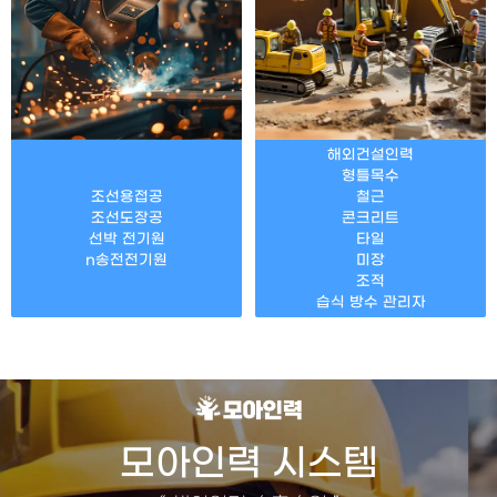
해외건설인력
형틀목수
조선용접공
철근
조선도장공
콘크리트
선박 전기원
타일
n송전전기원
미장
조적
습식 방수 관리자
모아인력 시스템