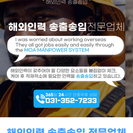
“
해외인력 송출송입
”
해외인력 송출송입
전문업체
365
일
24
시간 연중무휴 상담
031-352-7233
해외인력 송출송입 전문업체