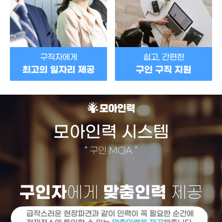
구직자에게
쉽고, 간편한
최고의 일자리 제공
구인 구직 지원
모아인력 시스템
“
구인 MOA
”
구인자
에게
맞춤인력
제공