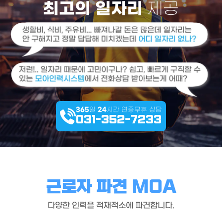
최고의 일자리
제공
365
일
24
시간 연중무휴 상담
031-352-7233
근로자 파견 MOA
다양한 인력을 적재적소에 파견합니다.